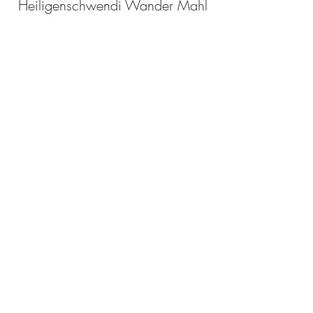
Heiligenschwendi Wander Mahl
Preis
CHF 150.00
Hier den Newsletter abonnieren
Ja - ich will den Newsletter!
www.wirklich-begegnen.ch
Begegnung, Dialog & Coaching
Susan Metzger
Frikartweg 16, 3006 Bern - Elfenau