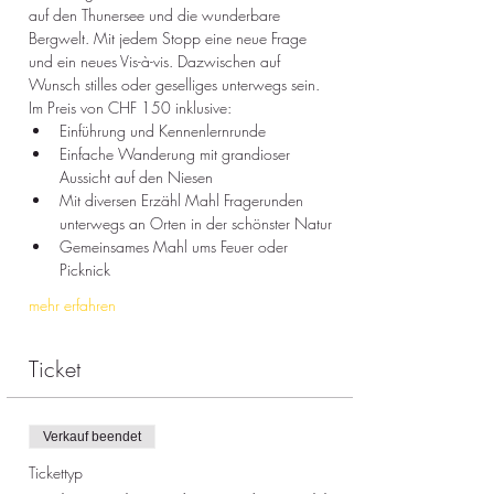
auf den Thunersee und die wunderbare 
Bergwelt. Mit jedem Stopp eine neue Frage 
und ein neues Vis-à-vis. Dazwischen auf 
Wunsch stilles oder geselliges unterwegs sein. 
Im Preis von CHF 150 inklusive:
Einführung und Kennenlernrunde
Einfache Wanderung mit grandioser 
Aussicht auf den Niesen
Mit diversen Erzähl Mahl Fragerunden 
unterwegs an Orten in der schönster Natur 
Gemeinsames Mahl ums Feuer oder 
Picknick
mehr erfahren
Ticket
Verkauf beendet
Tickettyp