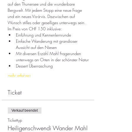
auf den Thunersee und die wunderbare 
Bergwelt. Mit jedem Stopp eine neue Frage 
und ein neues Vis-à-vis. Dazwischen auf 
Wunsch stilles oder geselliges unterwegs sein. 
Im Preis von CHF 150 inklusive:
Einführung und Kennenlernrunde
Einfache Wanderung mit grandioser 
Aussicht auf den Niesen
Mit diversen Erzähl Mahl Fragerunden 
unterwegs an Orten in der schönster Natur 
Dessert Überraschung
mehr erfahren
Ticket
Verkauf beendet
Tickettyp
Heiligenschwendi Wander Mahl